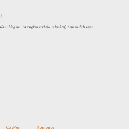
Skip to main content
U
lam blog ini. Mungkin terlalu subjektif, tapi inilah saya.
CatPer
Komputer