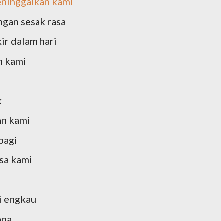
eninggalkan kami
ngan sesak rasa
ir dalam hari
n kami
k
an kami
bagi
sa kami
i engkau
ana