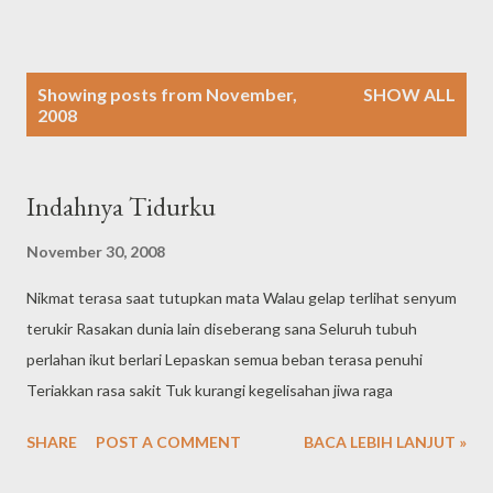
P
Showing posts from November,
SHOW ALL
o
2008
s
t
s
Indahnya Tidurku
November 30, 2008
Nikmat terasa saat tutupkan mata Walau gelap terlihat senyum
terukir Rasakan dunia lain diseberang sana Seluruh tubuh
perlahan ikut berlari Lepaskan semua beban terasa penuhi
Teriakkan rasa sakit Tuk kurangi kegelisahan jiwa raga
SHARE
POST A COMMENT
BACA LEBIH LANJUT »