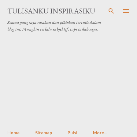
Skip to main content
TULISANKU INSPIRASIKU
Semua yang saya rasakan dan pikirkan tertulis dalam
blog ini. Mungkin terlalu subjektif, tapi inilah saya.
Home
Sitemap
Puisi
More…