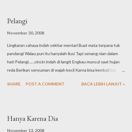
Pelangi
November 30, 2008
Lingkaran cahaya indah sekitar mentari Buat mata terpana tuk
pandangi Walau pun itu hanyalah ilusi Tapi senang nian dalam
hati Pelangi……cincin indah di langit Engkau muncul saat hujan
reda Berikan senyuman di wajah kecil Karna bisa kembali tuk
bermain Pelangi indah yang tak terjamah Ingin ku sentuh walau
SHARE
POST A COMMENT
BACA LEBIH LANJUT »
tuk sejenak
Hanya Karena Dia
November 13, 2008