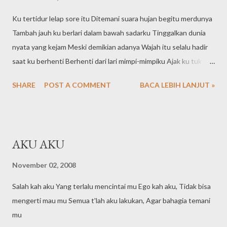
Ku tertidur lelap sore itu Ditemani suara hujan begitu merdunya
Tambah jauh ku berlari dalam bawah sadarku Tinggalkan dunia
nyata yang kejam Meski demikian adanya Wajah itu selalu hadir
saat ku berhenti Berhenti dari lari mimpi-mimpiku Ajak ku tuk
kembali buka mata Karena dia.....hanya karena dia Ku kembali
SHARE
POST A COMMENT
BACA LEBIH LANJUT »
hadapi dunia nyata Agar ku bisa bersanding dengannya Tuk
jalani hidup dengan indah
AKU AKU
November 02, 2008
Salah kah aku Yang terlalu mencintai mu Ego kah aku, Tidak bisa
mengerti mau mu Semua t'lah aku lakukan, Agar bahagia temani
mu