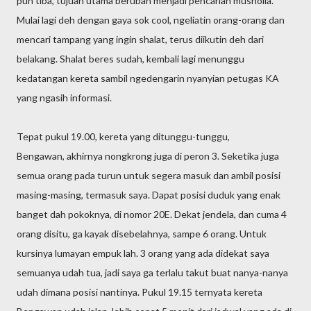
pun tiba, tujuan utama berubah menjadi pencarian musholla.
Mulai lagi deh dengan gaya sok cool, ngeliatin orang-orang dan
mencari tampang yang ingin shalat, terus diikutin deh dari
belakang. Shalat beres sudah, kembali lagi menunggu
kedatangan kereta sambil ngedengarin nyanyian petugas KA
yang ngasih informasi.
Tepat pukul 19.00, kereta yang ditunggu-tunggu,
Bengawan, akhirnya nongkrong juga di peron 3. Seketika juga
semua orang pada turun untuk segera masuk dan ambil posisi
masing-masing, termasuk saya. Dapat posisi duduk yang enak
banget dah pokoknya, di nomor 20E. Dekat jendela, dan cuma 4
orang disitu, ga kayak disebelahnya, sampe 6 orang. Untuk
kursinya lumayan empuk lah. 3 orang yang ada didekat saya
semuanya udah tua, jadi saya ga terlalu takut buat nanya-nanya
udah dimana posisi nantinya. Pukul 19.15 ternyata kereta