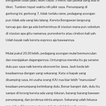
Bengawan udah jalan, lebih cepat 5 menit dari jadwal yang ada di
tiket. Tumben tepat waktu nih pikir saya. Penumpang di
gerbong ini, gerbong 7, tidak terlalu rame, pedagang asongan
pun tidak ada yang lalu lalang. Kereta Bengawan langsung
tancap gas dan ga ada berhentinya di stasiun mana pun sebelum
di stasiun apa gitu namanya, purwokerto atau cirebon kali yah.
Udah kayak naik kereta express aja bawaannya.
Mulai pukul 20.30 lebih, pedagang asongan mulai bermunculan
dan menjajakan dagangannya. Untungnya mereka itu ga serame
dulu pas saya naik kereta ekonomi ke Jawa. Jauh beda lah
keadaannya dengan yang sekarang. Kata si bapak yang
disamping saya, ini usaha orang KAI nya biar lebih "manusiawi"
keadaan penumpang ketimbang dulu. Benar banget dah, dulu itu
sampe di lorong kereta ada yang tiduran, barang-barang bawaan
penumpang, dan joroknya minta ampun. Sekarang udah leluasa