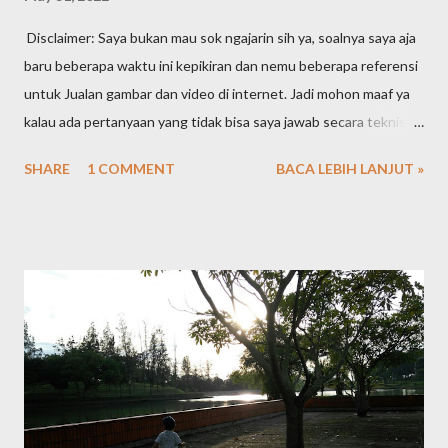
Disclaimer: Saya bukan mau sok ngajarin sih ya, soalnya saya aja
baru beberapa waktu ini kepikiran dan nemu beberapa referensi
untuk Jualan gambar dan video di internet. Jadi mohon maaf ya
kalau ada pertanyaan yang tidak bisa saya jawab secara teknis
karena masih newbie. Jadi ceritanya begini ya. Awalnya merasa
SHARE
1 COMMENT
BACA LEBIH LANJUT »
ternyata memori di handphone itu kok cepat banget habisnya.
Pas dicek ternyata didominasi sama gambar dan video. Kepikiran
untuk rutin pindahin gambar sama video dari handphone ke
personal computer saya. Tapi lama-lama kok malah harddisk PC
nya yang full. Alhasil mulailah ngorek-ngorek file lama yang mana
tau bisa dibuang untuk menghemat space harddisk. Diliatin satu
per satu gambar sama video lama, pengen dihapus sayang tapi
kalau ga dihapus jadi sampah. Nah dari sinilah mulai kepikiran
kenapa ga di-upload aja ke internet, ke cloud gitu, biar nantinya
bisa dibuka kapan aja dan dimana saja. Pertanyaan selanjutnya