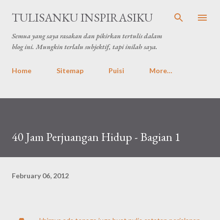
Skip to main content
TULISANKU INSPIRASIKU
Semua yang saya rasakan dan pikirkan tertulis dalam
blog ini. Mungkin terlalu subjektif, tapi inilah saya.
Home
Sitemap
Puisi
More…
40 Jam Perjuangan Hidup - Bagian 1
February 06, 2012