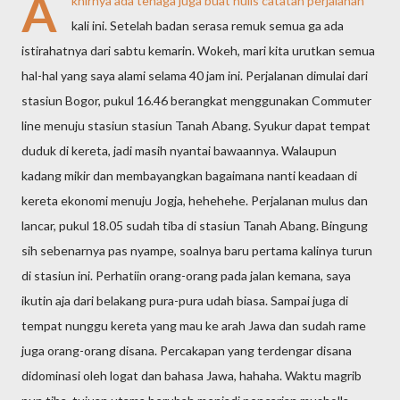
A
khirnya ada tenaga juga buat nulis catatan perjalanan
kali ini. Setelah badan serasa remuk semua ga ada
istirahatnya dari sabtu kemarin. Wokeh, mari kita urutkan semua
hal-hal yang saya alami selama 40 jam ini. Perjalanan dimulai dari
stasiun Bogor, pukul 16.46 berangkat menggunakan Commuter
line menuju stasiun stasiun Tanah Abang. Syukur dapat tempat
duduk di kereta, jadi masih nyantai bawaannya. Walaupun
kadang mikir dan membayangkan bagaimana nanti keadaan di
kereta ekonomi menuju Jogja, hehehehe. Perjalanan mulus dan
lancar, pukul 18.05 sudah tiba di stasiun Tanah Abang. Bingung
sih sebenarnya pas nyampe, soalnya baru pertama kalinya turun
di stasiun ini. Perhatiin orang-orang pada jalan kemana, saya
ikutin aja dari belakang pura-pura udah biasa. Sampai juga di
tempat nunggu kereta yang mau ke arah Jawa dan sudah rame
juga orang-orang disana. Percakapan yang terdengar disana
didominasi oleh logat dan bahasa Jawa, hahaha. Waktu magrib