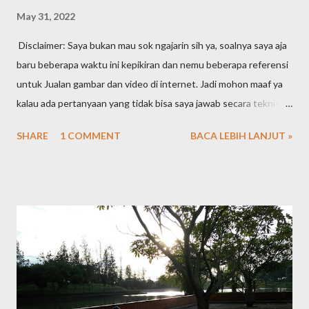
May 31, 2022
Disclaimer: Saya bukan mau sok ngajarin sih ya, soalnya saya aja
baru beberapa waktu ini kepikiran dan nemu beberapa referensi
untuk Jualan gambar dan video di internet. Jadi mohon maaf ya
kalau ada pertanyaan yang tidak bisa saya jawab secara teknis
karena masih newbie. Jadi ceritanya begini ya. Awalnya merasa
SHARE
1 COMMENT
BACA LEBIH LANJUT »
ternyata memori di handphone itu kok cepat banget habisnya.
Pas dicek ternyata didominasi sama gambar dan video. Kepikiran
untuk rutin pindahin gambar sama video dari handphone ke
personal computer saya. Tapi lama-lama kok malah harddisk PC
nya yang full. Alhasil mulailah ngorek-ngorek file lama yang mana
tau bisa dibuang untuk menghemat space harddisk. Diliatin satu
per satu gambar sama video lama, pengen dihapus sayang tapi
kalau ga dihapus jadi sampah. Nah dari sinilah mulai kepikiran
kenapa ga di-upload aja ke internet, ke cloud gitu, biar nantinya