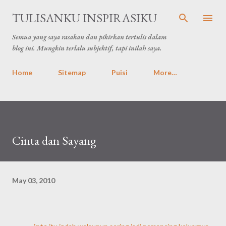
Skip to main content
TULISANKU INSPIRASIKU
Semua yang saya rasakan dan pikirkan tertulis dalam
blog ini. Mungkin terlalu subjektif, tapi inilah saya.
Home
Sitemap
Puisi
More…
Cinta dan Sayang
May 03, 2010