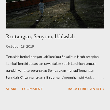
bisa dibuka kapan aja dan dimana saja. Pertanyaan selanjutnya
kan sayang juga gambar-gambar yang sifatnya tidak priva...
Rintangan, Senyum, Ikhlaslah
October 19, 2019
Teruslah berlari dengan kaki kecilmu Sekalipun jatuh tetaplah
kembali berdiri Lepaskan tawa dalam sedih Luluhkan semua
gundah yang terperangkap Semua akan menjadi kenangan
terindah Rintangan akan silih berganti menghampiri Hadapi
dengan senyuman dan keikhlasan
SHARE
1 COMMENT
BACA LEBIH LANJUT »