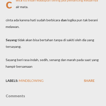
c
inta
itu indah walaupun sering jadi pemancing keluarnya
air mata.
cinta ada karena hati sudah berbicara
dan
logika pun tak berani
melawan.
Sayang
tidak akan bisa bertahan tanpa di sakiti oleh dia yang
tersayang.
Sayang beri rasa indah, sedih, senang dan marah pada saat yang
hampir bersamaan
LABELS:
MINDBLOWING
SHARE
Comments