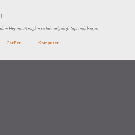
Skip to main content
U
lam blog ini. Mungkin terlalu subjektif, tapi inilah saya.
CatPer
Komputer