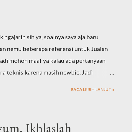
ngajarin sih ya, soalnya saya aja baru
dan nemu beberapa referensi untuk Jualan
Jadi mohon maaf ya kalau ada pertanyaan
ara teknis karena masih newbie. Jadi
merasa ternyata memori di handphone itu
BACA LEBIH LANJUT »
s dicek ternyata didominasi sama gambar
in pindahin gambar sama video dari
r saya. Tapi lama-lama kok malah harddisk
yum, Ikhlaslah
lah ngorek-ngorek file lama yang mana tau