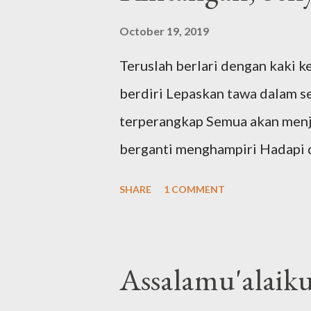
bisa dibuang untuk menghemat s
October 19, 2019
gambar sama video lama, pengen
Teruslah berlari dengan kaki k
sampah. Nah dari sinilah mulai 
berdiri Lepaskan tawa dalam 
internet, ke cloud gitu, biar n
terperangkap Semua akan menja
saja. Pertanyaan selanjutnya 
berganti menghampiri Hadapi 
tidak priva...
SHARE
1 COMMENT
Assalamu'alaik