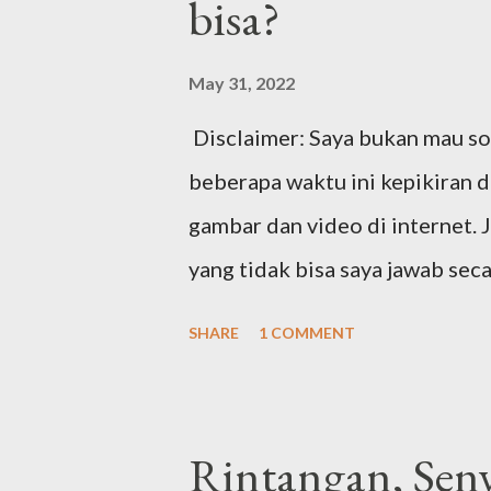
bisa?
May 31, 2022
Disclaimer: Saya bukan mau sok 
beberapa waktu ini kepikiran 
gambar dan video di internet. 
yang tidak bisa saya jawab sec
ceritanya begini ya. Awalnya 
SHARE
1 COMMENT
kok cepat banget habisnya. Pa
dan video. Kepikiran untuk rut
handphone ke personal compute
Rintangan, Sen
PC nya yang full. Alhasil mulai