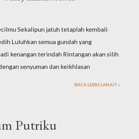
pace harddisk. Diliatin satu per satu
 dihapus sayang tapi kalau ga dihapus jadi
ecilmu Sekalipun jatuh tetaplah kembali
kepikiran kenapa ga di-upload aja ke
sedih Luluhkan semua gundah yang
antinya bisa dibuka kapan aja dan dimana
di kenangan terindah Rintangan akan silih
kan sayang juga gambar-gambar yang sifatnya
dengan senyuman dan keikhlasan
BACA LEBIH LANJUT »
um Putriku