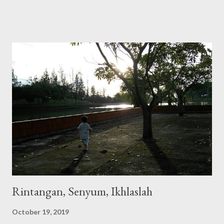
Pas dicek ternyata didominasi sama gambar dan video. Kepikiran
untuk rutin pindahin gambar sama video dari handphone ke
personal computer saya. Tapi lama-lama kok malah harddisk PC
nya yang full. Alhasil mulailah ngorek-ngorek file lama yang mana
tau bisa dibuang untuk menghemat space harddisk. Diliatin satu
per satu gambar sama video lama, pengen dihapus sayang tapi
kalau ga dihapus jadi sampah. Nah dari sinilah mulai kepikiran
kenapa ga di-upload aja ke internet, ke cloud gitu, biar nantinya
bisa dibuka kapan aja dan dimana saja. Pertanyaan selanjutnya
kan sayang juga gambar-gambar yang sifatnya tidak priva...
Rintangan, Senyum, Ikhlaslah
October 19, 2019