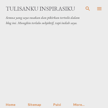
Skip to main content
TULISANKU INSPIRASIKU
Semua yang saya rasakan dan pikirkan tertulis dalam
blog ini. Mungkin terlalu subjektif, tapi inilah saya.
Home
Sitemap
Puisi
More…