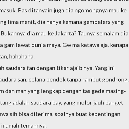
ak masuk. Pas ditanyain juga dia ngomongnya mau ke
elang lima menit, dia nanya kemana gembelers yang
n? Bukannya dia mau ke Jakarta? Taunya semalam dia
a gam lewat dunia maya. Gw ma ketawa aja, kenapa
tan, hahahaha.
 saudara fan dengan tikar ajaib nya. Yang ini
audara san, celana pendek tanpa rambut gondrong.
m dan man yang lengkap dengan tas gede masing-
tang adalah saudara bay, yang molor jauh banget
nya sih bisa diterima, soalnya buat kepentingan
di rumah temannya.