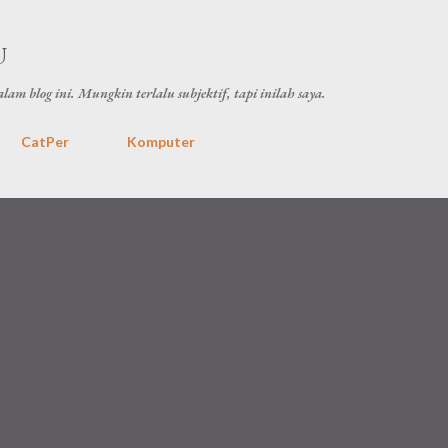
Skip to main content
U
lam blog ini. Mungkin terlalu subjektif, tapi inilah saya.
CatPer
Komputer