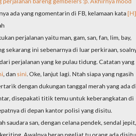
ang perjalanan bareng gembelers :p. Akhirnya mood
lnya ada yang ngomentarin di FB, kelamaan kata
[H]
ah
an perjalanan yaitu man, gam, san, fan, lim, bay,
ng sekarang ini sebenarnya di luar perkiraan, soaln
ari perjalanan yang ke pulau tidung. Catatan yang
ni
, dan
sini
. Oke, lanjut lagi. Ntah siapa yang ngasih
tertarik dengan dukungan tanggal merah yang ada d
ar, disepakati titik temu untuk keberangkatan di
patnya di depan kantor polisi yang disitu.
h saudara san, dengan celana pendek, sendal jepit
riting. Awalnya heran ngeliat tu orang ada disitu