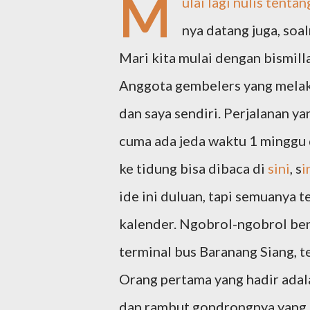
M
ulai lagi nulis tent
nya datang juga, soa
Mari kita mulai dengan bismill
Anggota gembelers yang melakuk
dan saya sendiri. Perjalanan ya
cuma ada jeda waktu 1 minggu d
ke tidung bisa dibaca di
sini
, s
i
ide ini duluan, tapi semuanya 
kalender. Ngobrol-ngobrol bent
terminal bus Baranang Siang, te
Orang pertama yang hadir adala
dan rambut gondrongnya yang ke