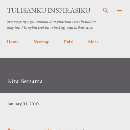
Skip to main content
TULISANKU INSPIRASIKU
Semua yang saya rasakan dan pikirkan tertulis dalam
blog ini. Mungkin terlalu subjektif, tapi inilah saya.
Home
Sitemap
Puisi
More…
Kita Bersama
January 31, 2010