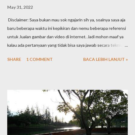
May 31, 2022
Disclaimer: Saya bukan mau sok ngajarin sih ya, soalnya saya aja
baru beberapa waktu ini kepikiran dan nemu beberapa referensi
untuk Jualan gambar dan video di internet. Jadi mohon maaf ya
kalau ada pertanyaan yang tidak bisa saya jawab secara teknis
karena masih newbie. Jadi ceritanya begini ya. Awalnya merasa
SHARE
1 COMMENT
BACA LEBIH LANJUT »
ternyata memori di handphone itu kok cepat banget habisnya.
Pas dicek ternyata didominasi sama gambar dan video. Kepikiran
untuk rutin pindahin gambar sama video dari handphone ke
personal computer saya. Tapi lama-lama kok malah harddisk PC
nya yang full. Alhasil mulailah ngorek-ngorek file lama yang mana
tau bisa dibuang untuk menghemat space harddisk. Diliatin satu
per satu gambar sama video lama, pengen dihapus sayang tapi
kalau ga dihapus jadi sampah. Nah dari sinilah mulai kepikiran
kenapa ga di-upload aja ke internet, ke cloud gitu, biar nantinya