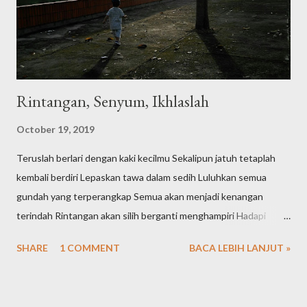
bisa dibuka kapan aja dan dimana saja. Pertanyaan selanjutnya
kan sayang juga gambar-gambar yang sifatnya tidak priva...
Rintangan, Senyum, Ikhlaslah
October 19, 2019
Teruslah berlari dengan kaki kecilmu Sekalipun jatuh tetaplah
kembali berdiri Lepaskan tawa dalam sedih Luluhkan semua
gundah yang terperangkap Semua akan menjadi kenangan
terindah Rintangan akan silih berganti menghampiri Hadapi
dengan senyuman dan keikhlasan
SHARE
1 COMMENT
BACA LEBIH LANJUT »